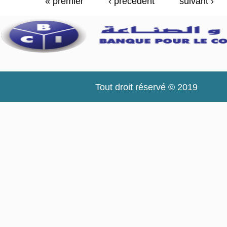
« premier
‹ précédent
suivant ›
Pages
Tout droit réservé © 2019