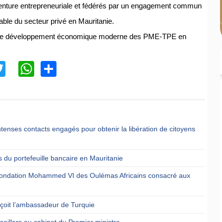
aventure entrepreneuriale et fédérés par un engagement commun
ble du secteur privé en Mauritanie.
le de développement économique moderne des PME-TPE en
acebook
Twitter
WhatsApp
Share
ntenses contacts engagés pour obtenir la libération de citoyens
 du portefeuille bancaire en Mauritanie
a Fondation Mohammed VI des Oulémas Africains consacré aux
reçoit l’ambassadeur de Turquie
eillers au cabinet du Premier ministre