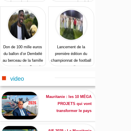
talents des jeunes
Programme national de
protection de la jeunesse
Don de 100 mille euros
Lancement de la
du ballon d’or Dembélé
première édition du
au berceau de la famille
championnat de football
maternelle au Gorgol
en salle
video
Mauritanie : les 10 MÉGA
PROJETS qui vont
transformer le pays
AIF 2025 : La Mauritanie