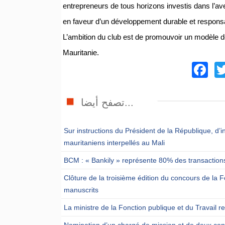
entrepreneurs de tous horizons investis dans l’
en faveur d’un développement durable et responsa
L’ambition du club est de promouvoir un modè
Mauritanie.
F
تصفح أيضا...
Sur instructions du Président de la République, d’i
mauritaniens interpellés au Mali
BCM : « Bankily » représente 80% des transactions
Clôture de la troisième édition du concours de l
manuscrits
La ministre de la Fonction publique et du Travail 
Nomination d’un chargé de mission et de deux cons