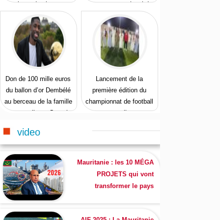
talents des jeunes
Programme national de
protection de la jeunesse
Don de 100 mille euros
Lancement de la
du ballon d’or Dembélé
première édition du
au berceau de la famille
championnat de football
maternelle au Gorgol
en salle
video
Mauritanie : les 10 MÉGA
PROJETS qui vont
transformer le pays
AIF 2025 : La Mauritanie