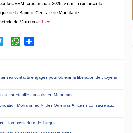
e par le CEEM, créé en août 2025, visant à renforcer la
ifique de la Banque Centrale de Mauritanie.
Centrale de Mauritanie
Lien
acebook
Twitter
WhatsApp
Share
ntenses contacts engagés pour obtenir la libération de citoyens
 du portefeuille bancaire en Mauritanie
a Fondation Mohammed VI des Oulémas Africains consacré aux
reçoit l’ambassadeur de Turquie
eillers au cabinet du Premier ministre