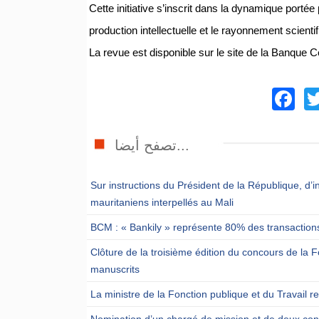
Cette initiative s’inscrit dans la dynamique porté
production intellectuelle et le rayonnement scient
La revue est disponible sur le site de la Banque 
F
تصفح أيضا...
Sur instructions du Président de la République, d’i
mauritaniens interpellés au Mali
BCM : « Bankily » représente 80% des transactions
Clôture de la troisième édition du concours de l
manuscrits
La ministre de la Fonction publique et du Travail 
Nomination d’un chargé de mission et de deux cons