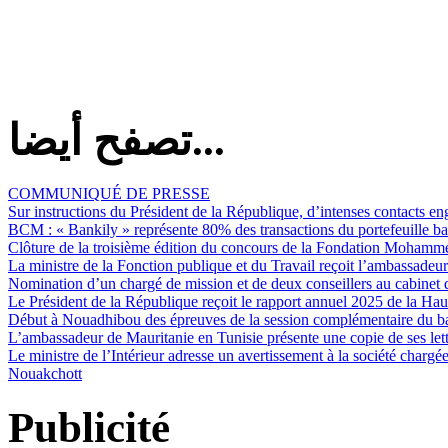
تصفح أيضا...
COMMUNIQUÉ DE PRESSE
Sur instructions du Président de la République, d’intenses contacts eng
BCM : « Bankily » représente 80% des transactions du portefeuille ba
Clôture de la troisième édition du concours de la Fondation Mohamm
La ministre de la Fonction publique et du Travail reçoit l’ambassadeu
Nomination d’un chargé de mission et de deux conseillers au cabinet 
Le Président de la République reçoit le rapport annuel 2025 de la Haut
Début à Nouadhibou des épreuves de la session complémentaire du bac
L’ambassadeur de Mauritanie en Tunisie présente une copie de ses lettr
Le ministre de l’Intérieur adresse un avertissement à la société chargé
Nouakchott
Publicité