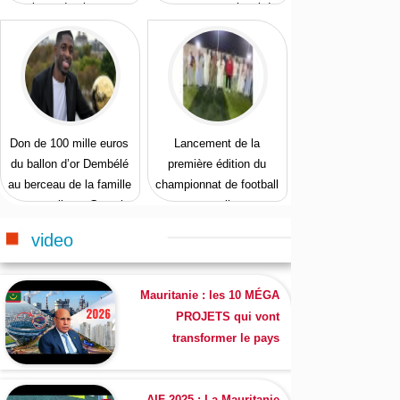
talents des jeunes
Programme national de
protection de la jeunesse
Don de 100 mille euros
Lancement de la
du ballon d’or Dembélé
première édition du
au berceau de la famille
championnat de football
maternelle au Gorgol
en salle
video
Mauritanie : les 10 MÉGA
PROJETS qui vont
transformer le pays
AIF 2025 : La Mauritanie