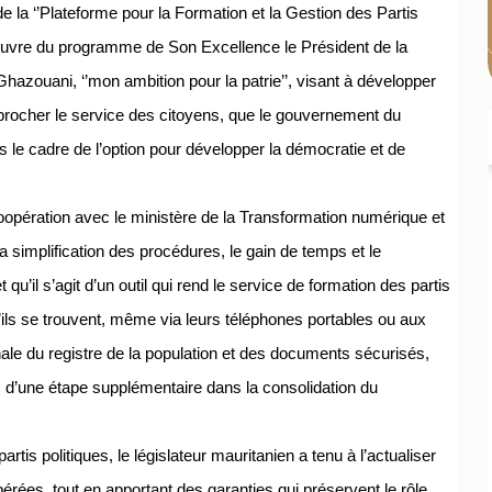
 la ‘’Plateforme pour la Formation et la Gestion des Partis
n œuvre du programme de Son Excellence le Président de la
ouani, ‘’mon ambition pour la patrie’’, visant à développer
pprocher le service des citoyens, que le gouvernement du
le cadre de l’option pour développer la démocratie et de
coopération avec le ministère de la Transformation numérique et
a simplification des procédures, le gain de temps et le
 qu’il s’agit d’un outil qui rend le service de formation des partis
u’ils se trouvent, même via leurs téléphones portables ou aux
ale du registre de la population et des documents sécurisés,
donc d’une étape supplémentaire dans la consolidation du
partis politiques, le législateur mauritanien a tenu à l’actualiser
érées, tout en apportant des garanties qui préservent le rôle