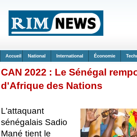
Accueil
National
International
Économie
Tech
CAN 2022 : Le Sénégal rempo
d'Afrique des Nations
L'attaquant
sénégalais Sadio
Mané tient le