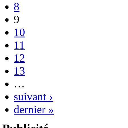
8
9
10
11
12
13
…
suivant ›
dernier »