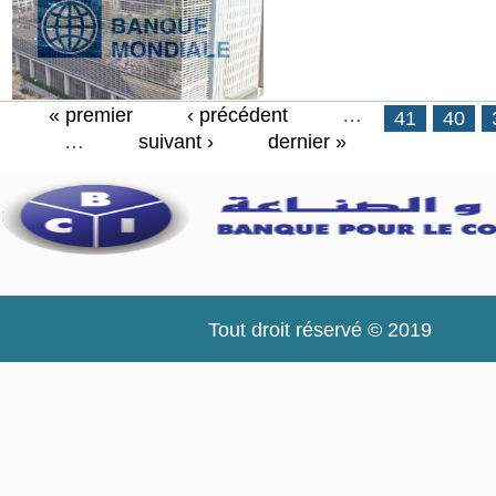
« premier
‹ précédent
…
Pages
41
40
…
suivant ›
dernier »
Tout droit réservé © 2019